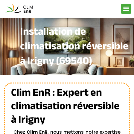
Aller
au
contenu
Installation de
climatisation réversible
à Irigny (69540)
Clim EnR : Expert en
climatisation réversible
à Irigny
Chez
Clim EnR
, nous mettons notre expertise