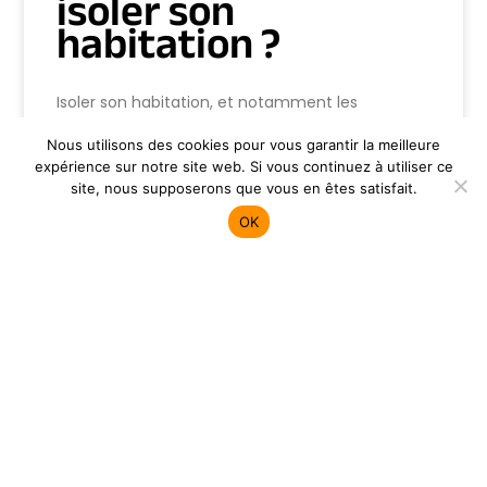
isoler son
habitation ?
Isoler son habitation, et notamment les
combles, est une démarche essentielle pour
Nous utilisons des cookies pour vous garantir la meilleure
réduire sa consommation énergétique et
expérience sur notre site web. Si vous continuez à utiliser ce
améliorer le confort thermique. Non seulement
site, nous supposerons que vous en êtes satisfait.
cela permet de réaliser d’importantes
économies, mais cela contribue également à la
OK
préservation de l’environnement en limitant
LIRE LA SUITE »
10 novembre 2021
Un commentaire