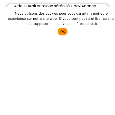
Aide « Habiter mieux sérénité » de l’Agence
Vous avez un projet ?
nationale de l’habitat (Anah)
Nous utilisons des cookies pour vous garantir la meilleure
expérience sur notre site web. Si vous continuez à utiliser ce site,
Prendre rendez-vous
Demander un
nous supposerons que vous en êtes satisfait.
Éco-prêt à taux zéro
devis
OK
Le dispositif Coup de pouce économies
d’énergie
Chèque énergie pour aider à payer des
factures d’énergie ou des travaux de
rénovation
Aides des entreprises de fourniture d’énergie
(CEE)
TVA à 5,5 % pour les travaux d’amélioration
de la qualité énergétique